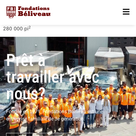
2
280 000 pi
Prêt à
travailler avec
nous?
Fondée en 1971, Fondations Béliveau est une
entreprise familiale de 3e génération